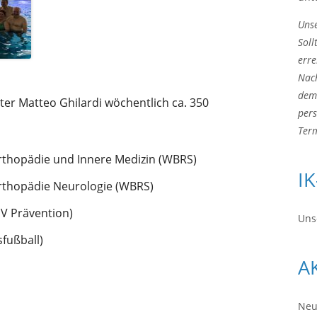
Unse
Soll
erre
Nac
dem 
ter Matteo Ghilardi wöchentlich ca. 350
pers
Term
Orthopädie und Innere Medizin (WBRS)
I
Orthopädie Neurologie (WBRS)
 V Prävention)
Uns
sfußball)
A
Neu