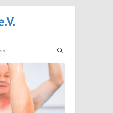
Smarter Fit Bleiben in Horb am Neckar –
SFB Horb e.V.
Rehabilitationssport Rehasport Sportangebote
Wassergymnastik Aquafitness
Suchen
REN
nach: