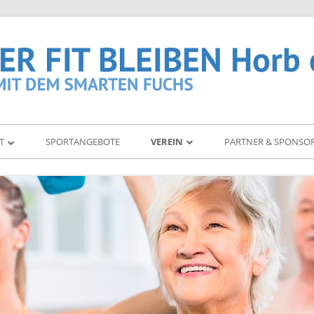
T
SPORTANGEBOTE
VEREIN
PARTNER & SPONSO
TEN
VORSTAND
ÜBUNGSLEITER
MITGLIEDER
MITGLIEDSCHAFT
GEN
BEITRAGSORDNUNG