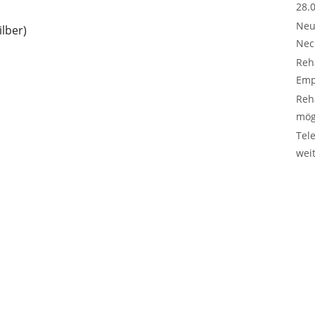
28.
Neu
lber)
Nec
Reh
Emp
Reh
mög
Tel
wei