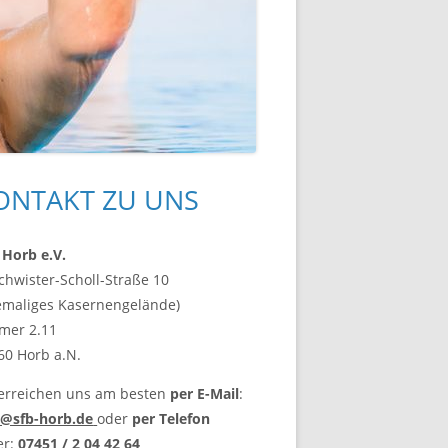
upt-
ONTAKT ZU UNS
tenleiste
 Horb e.V.
chwister-Scholl-Straße 10
emaliges Kasernengelände)
mer 2.11
60 Horb a.N.
 erreichen uns am besten
per E-Mail
:
o@sfb-horb.de
oder
per Telefon
er:
07451 / 2 04 42 64