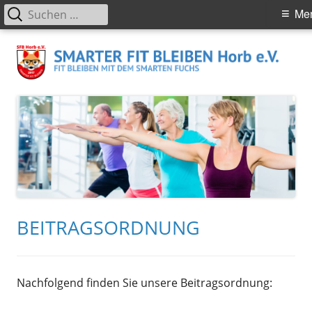
Suchen
Primäres
Me
nach:
Menü
Springe
S
Smarter Fit Bleiben in Horb am Neckar – Rehabilitationssport
zum
Rehasport Sportangebote Wassergymnastik Aquafitness
H
Inhalt
e.
BEITRAGSORDNUNG
Nachfolgend finden Sie unsere Beitragsordnung: