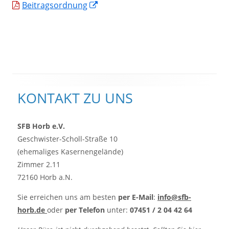
In
Beitragsordnung
neuem
Fenster
öffnen
Haupt-
KONTAKT ZU UNS
Seitenleiste
SFB Horb e.V.
Geschwister-Scholl-Straße 10
(ehemaliges Kasernengelände)
Zimmer 2.11
72160 Horb a.N.
Sie erreichen uns am besten
per E-Mail
:
info@sfb-
horb.de
oder
per Telefon
unter:
07451 / 2 04 42 64