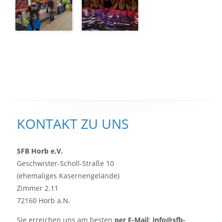
Haupt-
KONTAKT ZU UNS
Seitenleiste
SFB Horb e.V.
Geschwister-Scholl-Straße 10
(ehemaliges Kasernengelände)
Zimmer 2.11
72160 Horb a.N.
Sie erreichen uns am besten
per E-Mail
:
info@sfb-