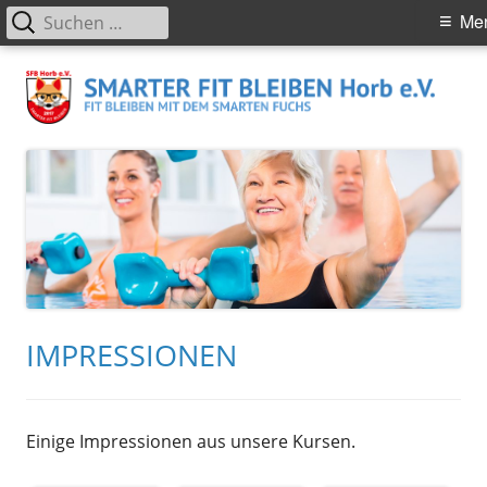
Suchen
Primäres
Me
nach:
Menü
Springe
S
Smarter Fit Bleiben in Horb am Neckar – Rehabilitationssport
zum
Rehasport Sportangebote Wassergymnastik Aquafitness
H
Inhalt
e.
IMPRESSIONEN
Einige Impressionen aus unsere Kursen.