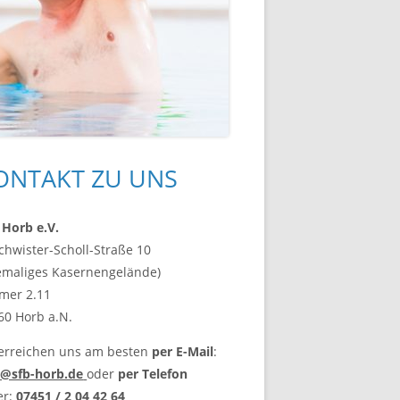
upt-
ONTAKT ZU UNS
tenleiste
 Horb e.V.
chwister-Scholl-Straße 10
emaliges Kasernengelände)
mer 2.11
60 Horb a.N.
 erreichen uns am besten
per E-Mail
:
o@sfb-horb.de
oder
per Telefon
er:
07451 / 2 04 42 64