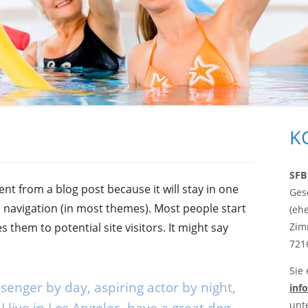
PRESSE
IMPRESSIONEN
DOWNLOADS
Ha
K
Sei
SFB
rent from a blog post because it will stay in one
Ges
e navigation (in most themes). Most people start
(eh
 them to potential site visitors. It might say
Zim
721
Sie
ssenger by day, aspiring actor by night,
inf
unt