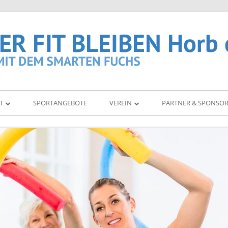
T
SPORTANGEBOTE
VEREIN
PARTNER & SPONSO
TEN
VORSTAND
ÜBUNGSLEITER
MITGLIEDER
MITGLIEDSCHAFT
GEN
BEITRAGSORDNUNG