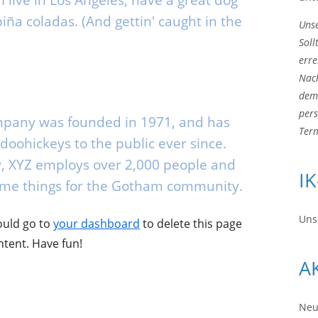
I live in Los Angeles, have a great dog
piña coladas. (And gettin' caught in the
Unse
Soll
erre
Nac
dem 
pers
pany was founded in 1971, and has
Term
doohickeys to the public ever since.
y, XYZ employs over 2,000 people and
I
some things for the Gotham community.
Uns
ould go to
your dashboard
to delete this page
tent. Have fun!
A
Neu