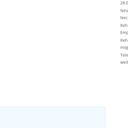
28.
Neu
Nec
Reh
Emp
Reh
mög
Tel
wei