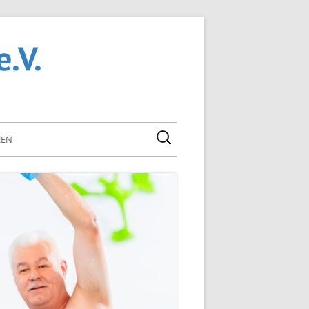
Smarter Fit Bleiben in Horb am Neckar –
SFB Horb e.V.
Rehabilitationssport Rehasport Sportangebote
Wassergymnastik Aquafitness
Suchen
REN
nach: