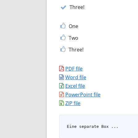
Three!
One
Two
Three!
PDF file
Word file
Excel file
PowerPoint file
ZIP file
Eine separate Box ...