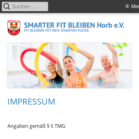
Suchen
Primäres
Me
nach:
Menü
Springe
S
Smarter Fit Bleiben in Horb am Neckar – Rehabilitationssport
zum
Rehasport Sportangebote Wassergymnastik Aquafitness
H
Inhalt
e.
IMPRESSUM
Angaben gemäß § 5 TMG